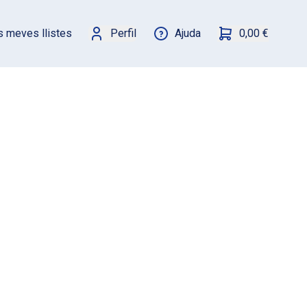
s meves llistes
Perfil
Ajuda
0,00 €