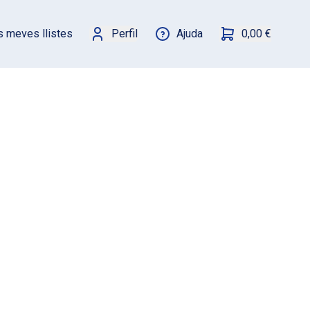
s meves llistes
Perfil
Ajuda
0,00 €