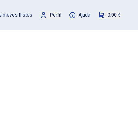
s meves llistes
Perfil
Ajuda
0,00 €