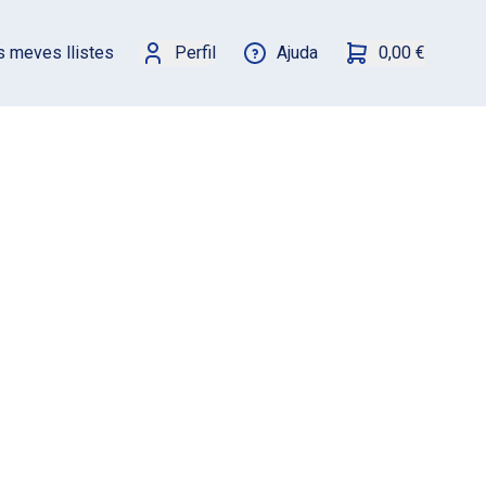
s meves llistes
Perfil
Ajuda
0,00 €