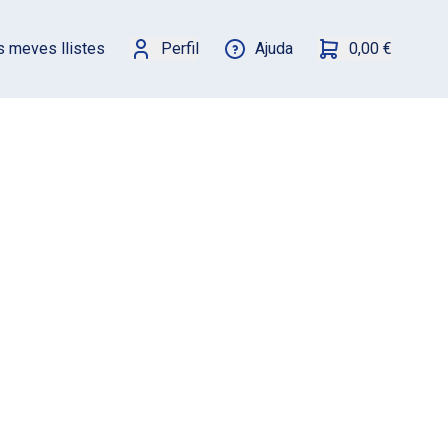
s meves llistes
Perfil
Ajuda
0,00 €