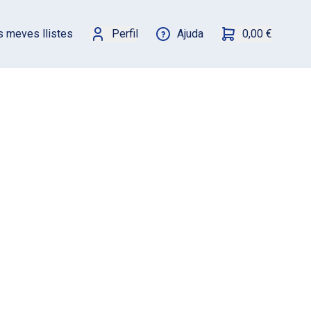
s meves llistes
Perfil
Ajuda
0,00 €