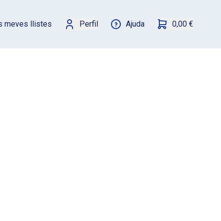
s meves llistes
Perfil
Ajuda
0,00 €