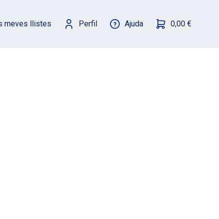
s meves llistes
Perfil
Ajuda
0,00 €