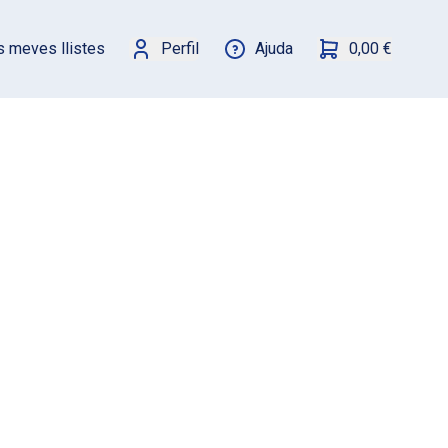
s meves llistes
Perfil
Ajuda
0,00 €