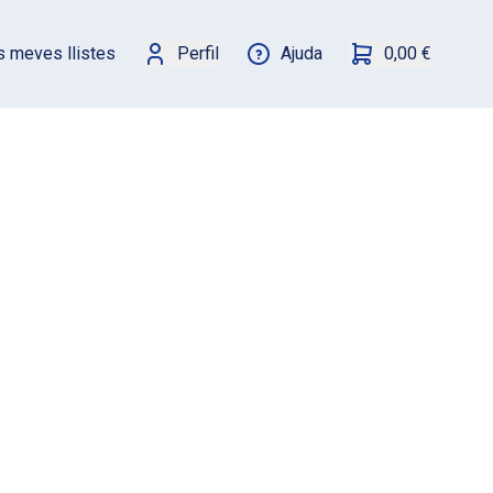
s meves llistes
Perfil
Ajuda
0,00 €