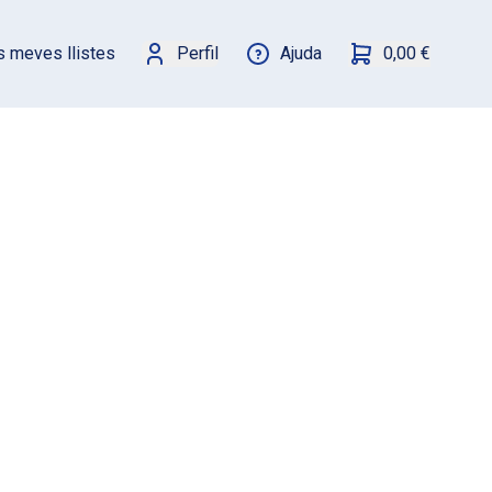
s meves llistes
Perfil
Ajuda
0,00 €