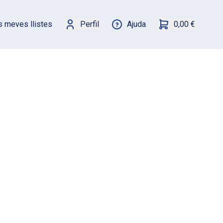
s meves llistes
Perfil
Ajuda
0,00 €