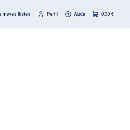
s meves llistes
Perfil
Ajuda
0,00 €