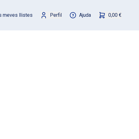
s meves llistes
Perfil
Ajuda
0,00 €