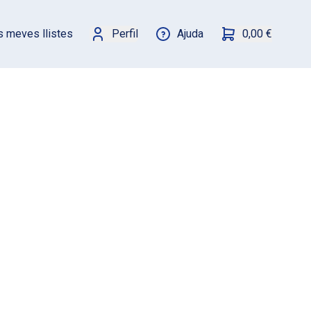
s meves llistes
Perfil
Ajuda
0,00 €