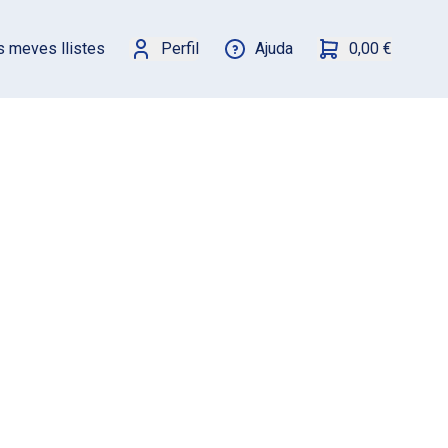
s meves llistes
Perfil
Ajuda
0,00 €