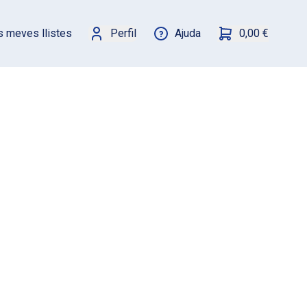
s meves llistes
Perfil
Ajuda
0,00 €