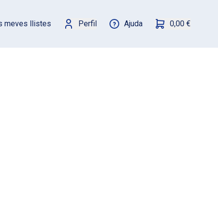
s meves llistes
Perfil
Ajuda
0,00 €