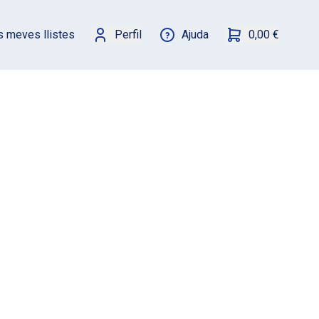
s meves llistes
Perfil
Ajuda
0,00 €