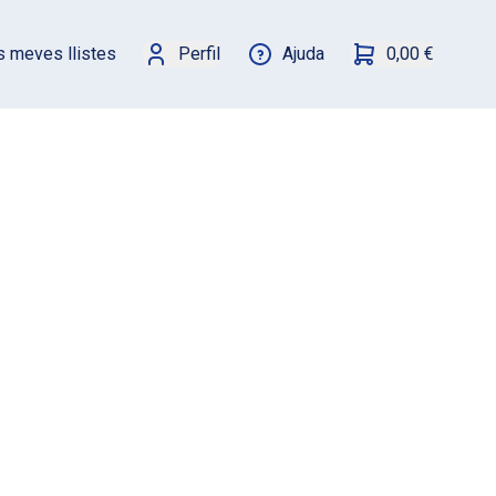
s meves llistes
Perfil
Ajuda
0,00 €