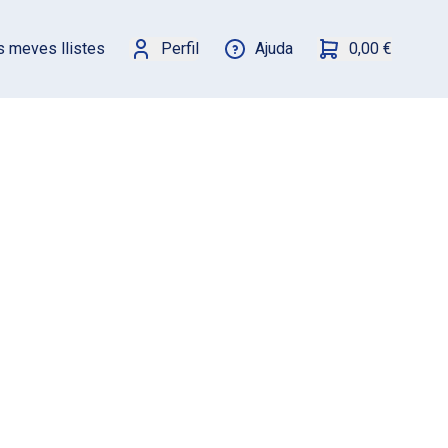
s meves llistes
Perfil
Ajuda
0,00 €