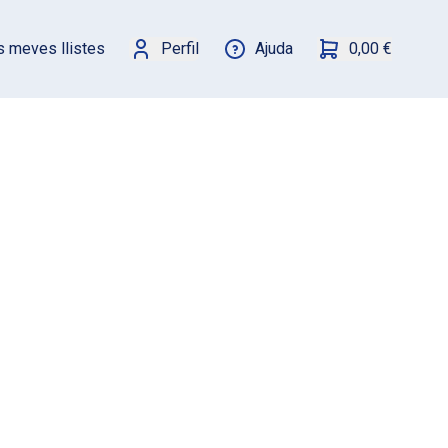
s meves llistes
Perfil
Ajuda
0,00 €