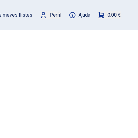
s meves llistes
Perfil
Ajuda
0,00 €