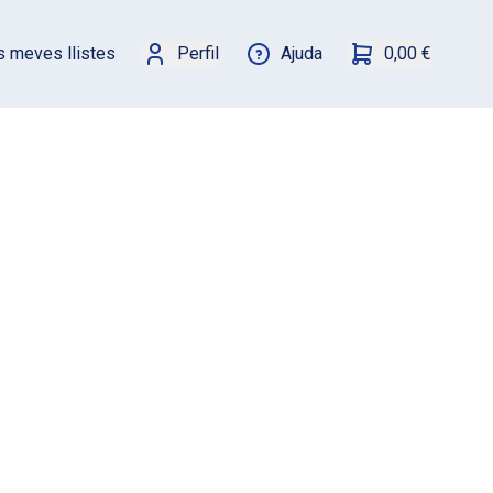
s meves llistes
Perfil
Ajuda
0,00 €