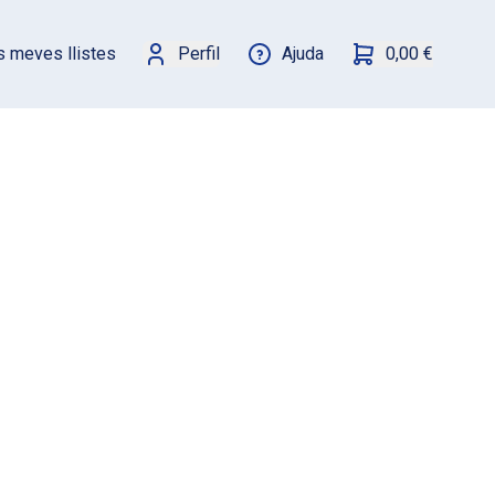
s meves llistes
Perfil
Ajuda
0,00 €