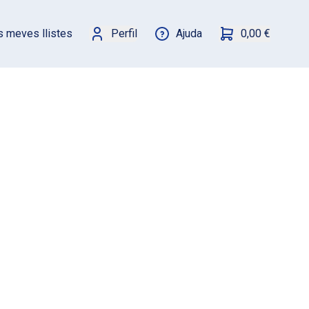
s meves llistes
Perfil
Ajuda
0,00 €