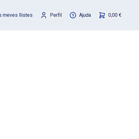
s meves llistes
Perfil
Ajuda
0,00 €