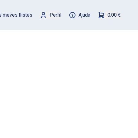
s meves llistes
Perfil
Ajuda
0,00 €