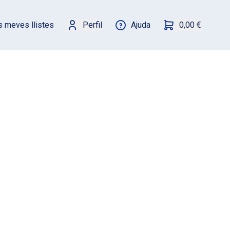
s meves llistes
Perfil
Ajuda
0,00 €