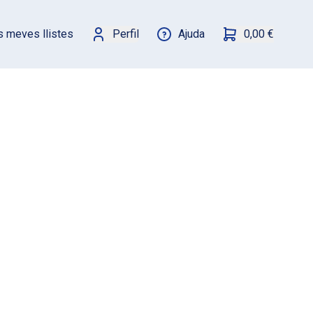
s meves llistes
Perfil
Ajuda
0,00 €