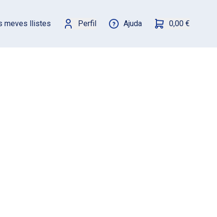
s meves llistes
Perfil
Ajuda
0,00 €