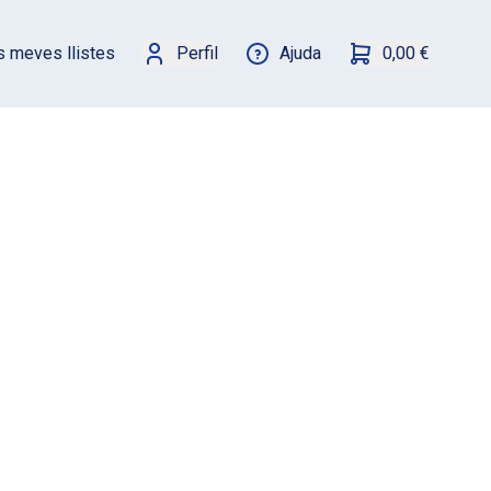
s meves llistes
Perfil
Ajuda
0,00 €