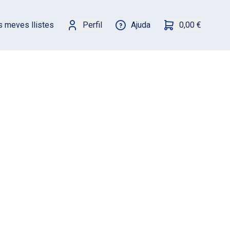
s meves llistes
Perfil
Ajuda
0,00 €