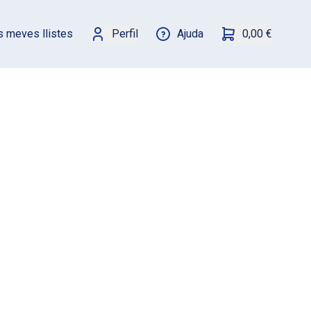
s meves llistes
Perfil
Ajuda
0,00 €