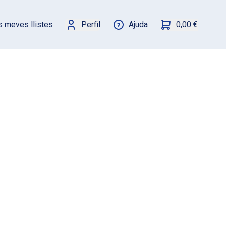
s meves llistes
Perfil
Ajuda
0,00 €