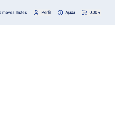
s meves llistes
Perfil
Ajuda
0,00 €