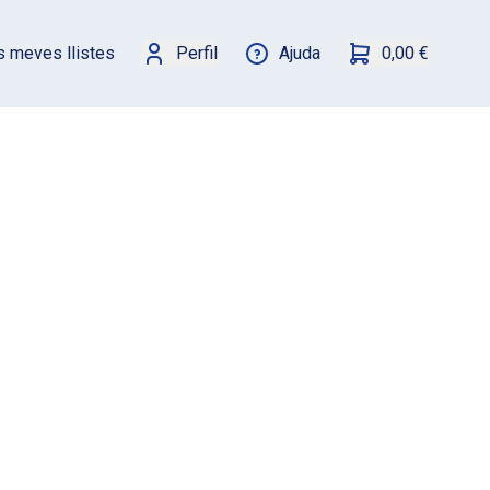
s meves llistes
Perfil
Ajuda
0,00 €