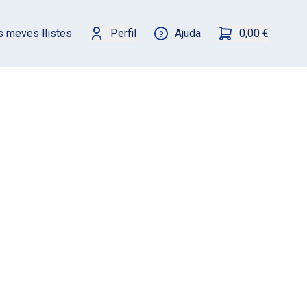
s meves llistes
Perfil
Ajuda
0,00 €