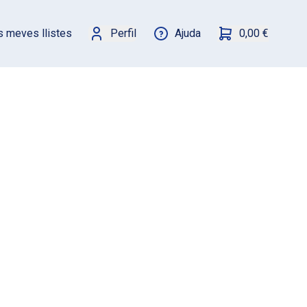
s meves llistes
Perfil
Ajuda
0,00 €