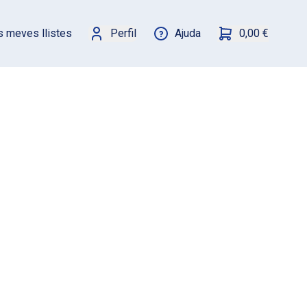
s meves llistes
Perfil
Ajuda
0,00 €