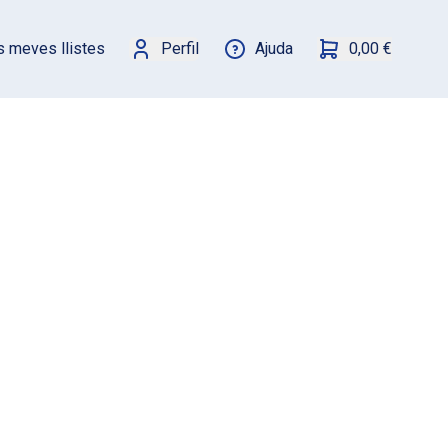
s meves llistes
Perfil
Ajuda
0,00 €