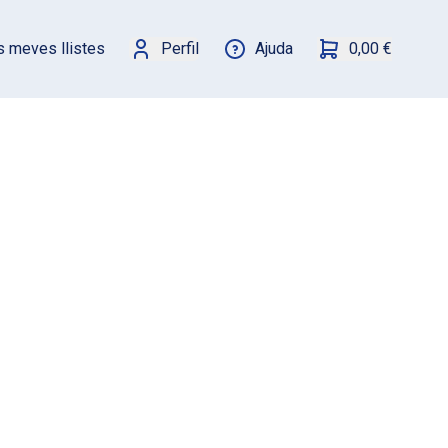
s meves llistes
Perfil
Ajuda
0,00 €